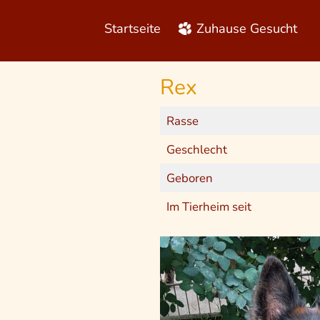
S
k
Startseite
Zuhause Gesucht
i
p
t
o
Rex
m
a
Rasse
i
n
Geschlecht
c
o
Geboren
n
t
Im Tierheim seit
e
n
t