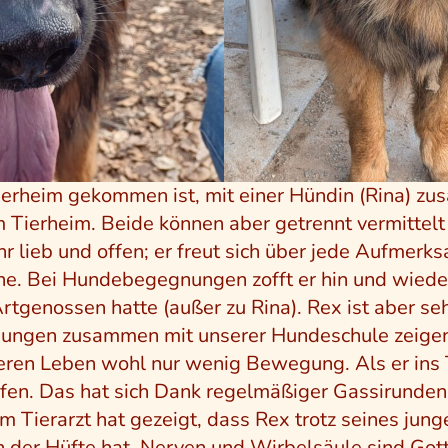
Tierheim gekommen ist, mit einer Hündin (Rina) zu
m Tierheim. Beide können aber getrennt vermittelt
lieb und offen; er freut sich über jede Aufmerks
ine. Bei Hundebegegnungen zofft er hin und wiede
rtgenossen hatte (außer zu Rina). Rex ist aber se
ungen zusammen mit unserer Hundeschule zeigen
heren Leben wohl nur wenig Bewegung. Als er ins
aufen. Das hat sich Dank regelmäßiger Gassirunden
 Tierarzt hat gezeigt, dass Rex trotz seines junge
n der Hüfte hat. Nerven und Wirbelsäule sind Gott