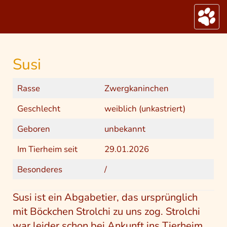
S
k
Toggle
i
p
t
o
Susi
m
a
i
Rasse
Zwergkaninchen
n
c
Geschlecht
weiblich (unkastriert)
o
n
Geboren
unbekannt
t
e
Im Tierheim seit
29.01.2026
n
t
Besonderes
/
Susi ist ein Abgabetier, das ursprünglich
mit Böckchen Strolchi zu uns zog. Strolchi
war leider schon bei Ankunft ins Tierheim